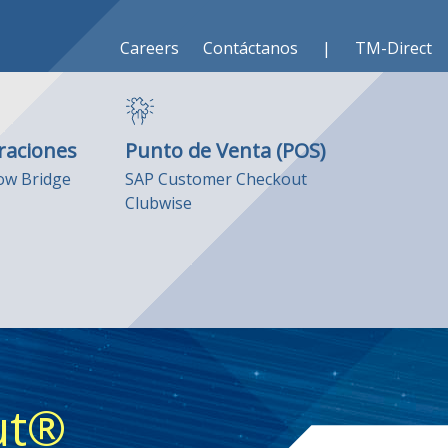
Careers
Contáctanos
|
TM-Direct
nto Humano
raciones
raciones
Punto de Venta (POS)
Punto de Venta (POS)
Atención al Cliente
ro ADN
ow Bridge
SAP Customer Checkout
Soporte Técnico y Funcional
ow Bridge
SAP Customer Checkout
o playbook
Clubwise
Clubwise
ut®