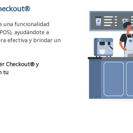
heckout®
e una funcionalidad
(POS), ayudándote a
a efectiva y brindar un
er Checkout®
y
 tu