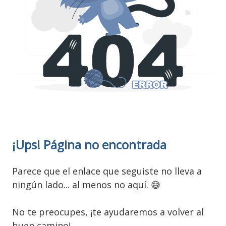
Atención al Cliente
Clubwise
Soporte Técnico y Funcional
¡Ups! Página no encontrada
Parece que el enlace que seguiste no lleva a
ningún lado... al menos no aquí. 😅
No te preocupes, ¡te ayudaremos a volver al
buen camino!