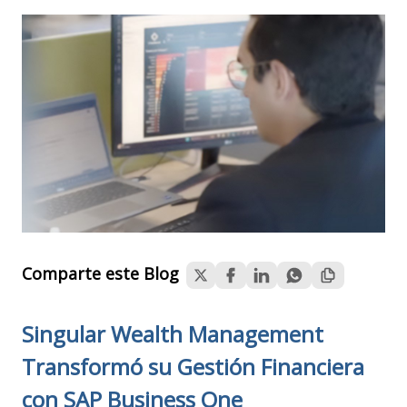
Atención al Cliente
Clubwise
Soporte Técnico y Funcional
Integra tus aplicaciones empresariales y mejora
el manejos de tus datos.
Comparte este Blog
Singular Wealth Management
Transformó su Gestión Financiera
con
SAP Business One