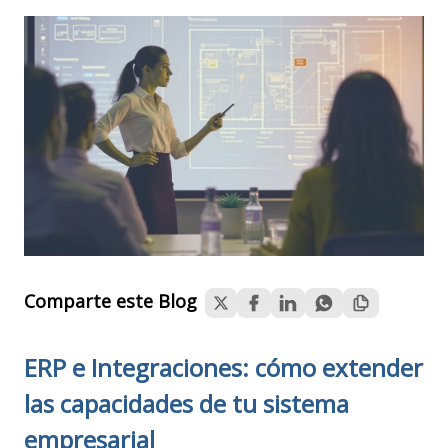
Atención al Cliente
Clubwise
Soporte Técnico y Funcional
Integra tus aplicaciones empresariales y mejora
el manejos de tus datos.
Comparte este Blog
ERP e Integraciones: cómo extender
las capacidades de tu sistema
empresarial